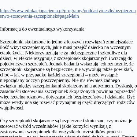
https://www.edukacjapacjenta.pl/programy/podcasty/nestle/bezpieczen
stwo-stosowania-szczepionek#pageMain
Informacja do ewentualnego wykorzystania:
Szczepionki skojarzone to jedno z lepszych rozwiązań zmniejszające
ilość wizyt szczepiennych, jakie musi przejść dziecko na wczesnym
etapie życia. Niektórzy uznają je za niebezpieczne i szkodliwe dla
dzieci, w efekcie rezygnują z szczepionek skojarzonych i wracają do
pojedynczych szczepień. Jednak badania wskazują jednoznacznie, że
szczepionki skojarzone są bezpieczne, nie wywołują także powikłań,
choć – jak w przypadku każdej szczepionki – może wystąpić
niepożądany odczyn poszczepienny. Nie ma również żadnego
związku między szczepionkami skojarzonymi a autyzmem. Dyskusję o
zasadności stosowania szczepionek skojarzonych powinna poprzedzić
więc rzetelna rozmowa dotycząca ich bezpieczeństwa i działania. Być
może wtedy uda się rozwiać przynajmniej część dręczących rodziców
wątpliwości.
Czy szczepionki skojarzone są bezpieczne i skuteczne, czy można je
stosować wśród wcześniaków i jakie korzyści wynikają z
zastosowania szczepionek dla wszystkich uczestników procesu