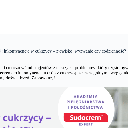
4: Inkontynencja w cukrzycy – zjawisko, wyzwanie czy codzienność?
nia moczu wśród pacjentów z cukrzycą, problemowi który często byw
zeniem inkontynencji u osób z cukrzycą, ze szczególnym uwzględnien
iany doświadczeń. Zapraszamy!