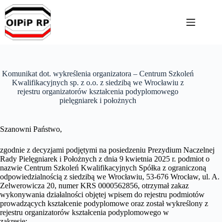
Przejdź
do
treści
Komunikat dot. wykreślenia organizatora – Centrum Szkoleń
Kwalifikacyjnych sp. z o.o. z siedzibą we Wrocławiu z
rejestru organizatorów kształcenia podyplomowego
pielęgniarek i położnych
Szanowni Państwo,
zgodnie z decyzjami podjętymi na posiedzeniu Prezydium Naczelnej
Rady Pielęgniarek i Położnych z dnia 9 kwietnia 2025 r. podmiot o
nazwie Centrum Szkoleń Kwalifikacyjnych Spółka z ograniczoną
odpowiedzialnością z siedzibą we Wrocławiu, 53-676 Wrocław, ul. A.
Zelwerowicza 20, numer KRS 0000562856, otrzymał zakaz
wykonywania działalności objętej wpisem do rejestru podmiotów
prowadzących kształcenie podyplomowe oraz został wykreślony z
rejestru organizatorów kształcenia podyplomowego w
zakresie: