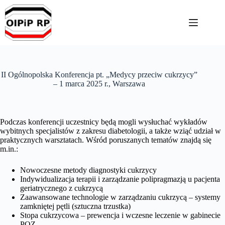
Przejdź
do
treści
II Ogólnopolska Konferencja pt. „Medycy przeciw cukrzycy”
– 1 marca 2025 r., Warszawa
Podczas konferencji uczestnicy będą mogli wysłuchać wykładów
wybitnych specjalistów z zakresu diabetologii, a także wziąć udział w
praktycznych warsztatach. Wśród poruszanych tematów znajdą się
m.in.:
Nowoczesne metody diagnostyki cukrzycy
Indywidualizacja terapii i zarządzanie polipragmazją u pacjenta
geriatrycznego z cukrzycą
Zaawansowane technologie w zarządzaniu cukrzycą – systemy
zamkniętej pętli (sztuczna trzustka)
Stopa cukrzycowa – prewencja i wczesne leczenie w gabinecie
POZ