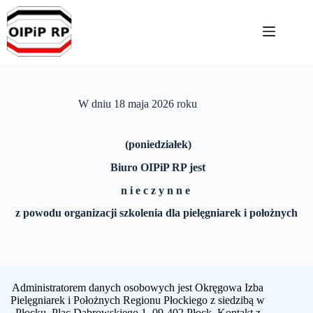
Przejdź
do
treści
W dniu 18 maja 2026 roku
(poniedziałek)
Biuro OIPiP RP jest
n i e c z y n n e
z powodu organizacji szkolenia dla pielęgniarek i położnych
Administratorem danych osobowych jest Okręgowa Izba
Pielęgniarek i Położnych Regionu Płockiego z siedzibą w
Płocku, Plac Dąbrowskiego 1, 09-402 Płock. Kontakt z